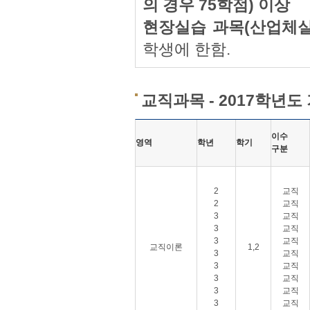
의 경우 75학점) 이상
현장실습 과목(산업체실
학생에 한함.
교직과목 - 2017학년도
이수
영역
학년
학기
구분
2
교직
2
교직
3
교직
3
교직
3
교직
교직이론
1,2
3
교직
3
교직
3
교직
3
교직
3
교직