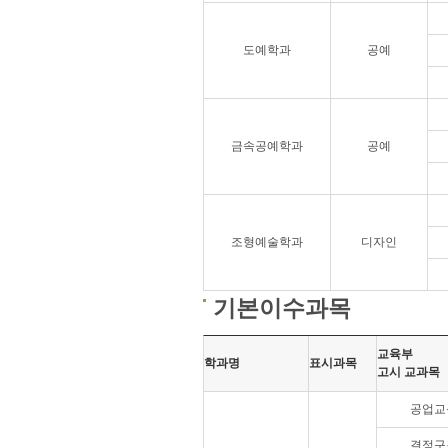
도예학과
공예
금속공예학과
공예
조형예술학과
디자인
기본이수과목
교육부
학과명
표시과목
고시 교과목
공업교
결정구