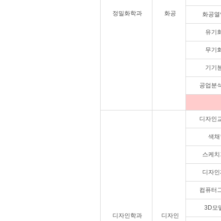
정밀화학과
화공
화공열
유기
무기
기기
공업분
디자인
색채
스케치
디자인
컴퓨터
3D모
디자인학과
디자인