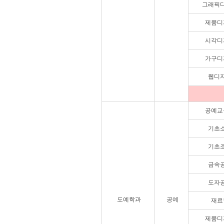
그래픽
제품디
시각디
가구디
웹디
공예교
기초
기초
금속
도자
도예학과
공예
재료
제품디