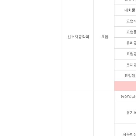
내화물
요업
요업
신소재공학과
요업
유리
요업
분체
요업원
농산업교
유기
식품미