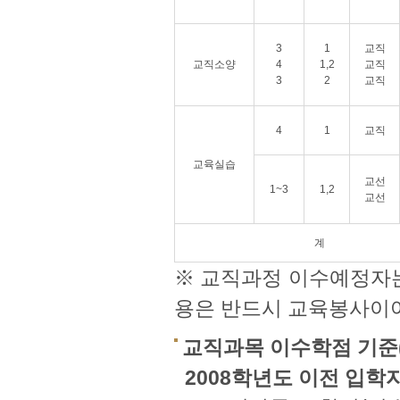
3
1
교직
교직소양
4
1,2
교직
3
2
교직
4
1
교직
교육실습
교선
1~3
1,2
교선
계
※ 교직과정 이수예정자는 
용은 반드시 교육봉사이
교직과목 이수학점 기준(
2008학년도 이전 입학